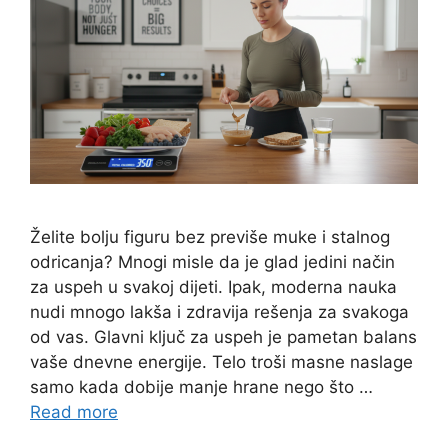
Želite bolju figuru bez previše muke i stalnog
odricanja? Mnogi misle da je glad jedini način
za uspeh u svakoj dijeti. Ipak, moderna nauka
nudi mnogo lakša i zdravija rešenja za svakoga
od vas. Glavni ključ za uspeh je pametan balans
vaše dnevne energije. Telo troši masne naslage
samo kada dobije manje hrane nego što …
Read more