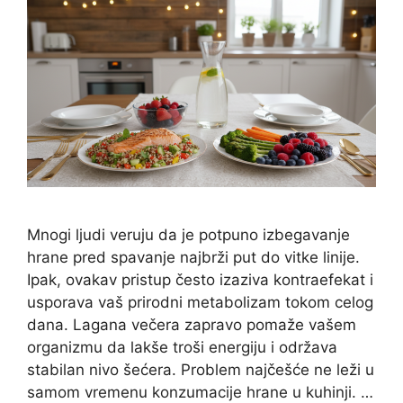
Mnogi ljudi veruju da je potpuno izbegavanje
hrane pred spavanje najbrži put do vitke linije.
Ipak, ovakav pristup često izaziva kontraefekat i
usporava vaš prirodni metabolizam tokom celog
dana. Lagana večera zapravo pomaže vašem
organizmu da lakše troši energiju i održava
stabilan nivo šećera. Problem najčešće ne leži u
samom vremenu konzumacije hrane u kuhinji. …