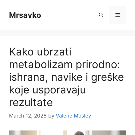
Skip
to
Mrsavko
Menu
content
Kako ubrzati
metabolizam prirodno:
ishrana, navike i greške
koje usporavaju
rezultate
March 12, 2026
by
Valerie Mosley