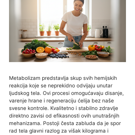
Metabolizam predstavlja skup svih hemijskih
reakcija koje se neprekidno odvijaju unutar
ljudskog tela. Ovi procesi omogućavaju disanje,
varenje hrane i regeneraciju ćelija bez naše
svesne kontrole. Kvalitetno i stabilno zdravlje
direktno zavisi od efikasnosti ovih unutrašnjih
mehanizama. Postoji česta zabluda da je spor
rad tela glavni razlog za višak kilograma i