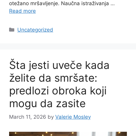
otežano mršavljenje. Naučna istraživanja …
Read more
Categories
Uncategorized
Šta jesti uveče kada
želite da smršate:
predlozi obroka koji
mogu da zasite
March 11, 2026
by
Valerie Mosley