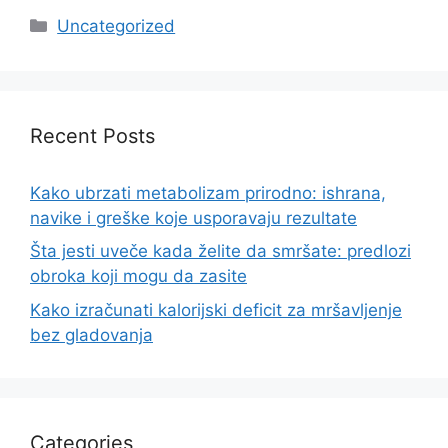
Categories
Uncategorized
Recent Posts
Kako ubrzati metabolizam prirodno: ishrana,
navike i greške koje usporavaju rezultate
Šta jesti uveče kada želite da smršate: predlozi
obroka koji mogu da zasite
Kako izračunati kalorijski deficit za mršavljenje
bez gladovanja
Categories