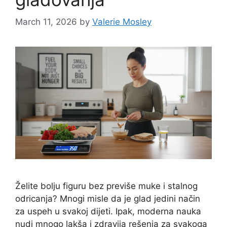
March 11, 2026
by
Valerie Mosley
Želite bolju figuru bez previše muke i stalnog
odricanja? Mnogi misle da je glad jedini način
za uspeh u svakoj dijeti. Ipak, moderna nauka
nudi mnogo lakša i zdravija rešenja za svakoga