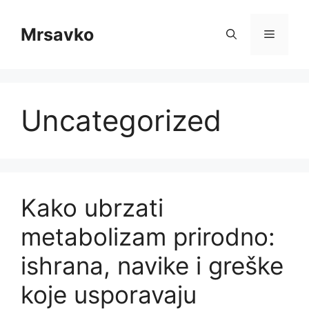
Skip
to
Mrsavko
Menu
content
Uncategorized
Kako ubrzati
metabolizam prirodno:
ishrana, navike i greške
koje usporavaju