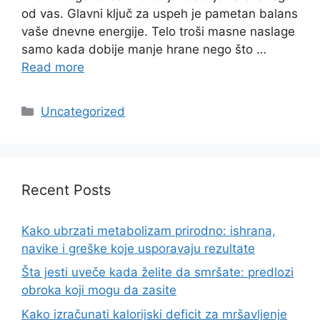
od vas. Glavni ključ za uspeh je pametan balans
vaše dnevne energije. Telo troši masne naslage
samo kada dobije manje hrane nego što …
Read more
Categories
Uncategorized
Recent Posts
Kako ubrzati metabolizam prirodno: ishrana,
navike i greške koje usporavaju rezultate
Šta jesti uveče kada želite da smršate: predlozi
obroka koji mogu da zasite
Kako izračunati kalorijski deficit za mršavljenje