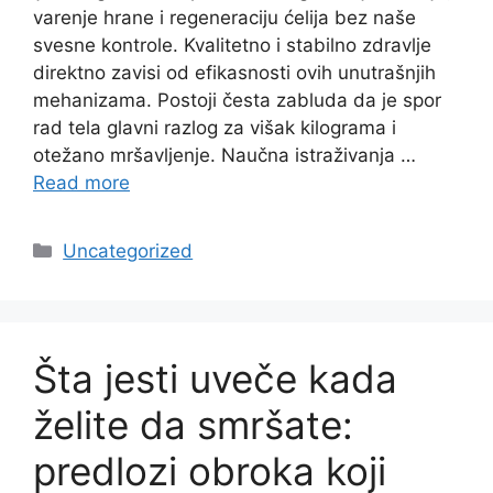
varenje hrane i regeneraciju ćelija bez naše
svesne kontrole. Kvalitetno i stabilno zdravlje
direktno zavisi od efikasnosti ovih unutrašnjih
mehanizama. Postoji česta zabluda da je spor
rad tela glavni razlog za višak kilograma i
otežano mršavljenje. Naučna istraživanja …
Read more
Categories
Uncategorized
Šta jesti uveče kada
želite da smršate:
predlozi obroka koji