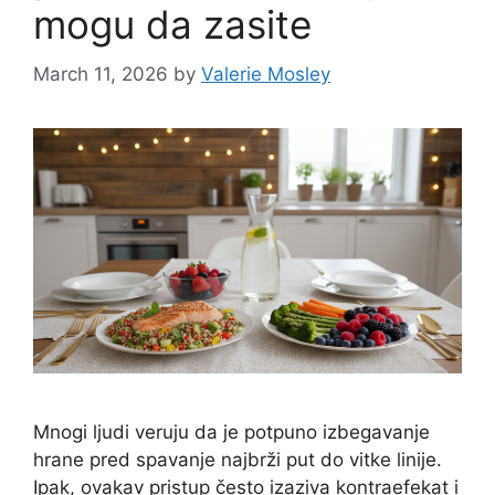
mogu da zasite
March 11, 2026
by
Valerie Mosley
Mnogi ljudi veruju da je potpuno izbegavanje
hrane pred spavanje najbrži put do vitke linije.
Ipak, ovakav pristup često izaziva kontraefekat i