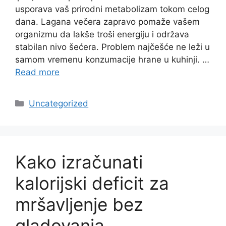
usporava vaš prirodni metabolizam tokom celog
dana. Lagana večera zapravo pomaže vašem
organizmu da lakše troši energiju i održava
stabilan nivo šećera. Problem najčešće ne leži u
samom vremenu konzumacije hrane u kuhinji. …
Read more
Categories
Uncategorized
Kako izračunati
kalorijski deficit za
mršavljenje bez
gladovanja